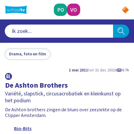
Ga
naar
PO
VO
hoofdinhoud
Drama, foto en film
1 mei 2011
tot 31 dec 2032
1.7k
De Ashton Brothers
Variété, slapstick, circusacrobatiek en kleinkunst op
het podium
De Ashton brothers zingen de blues over zeeziekte op de
Clipper Amsterdam.
Bio-Bits