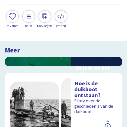
favoriet
tekst
toevoegen
embed
Meer
De jurk en het
scheepswrak
Interactieve
Hoe is de
zoektocht naar een
duikboot
scheepswrak
ontstaan?
Story over de
geschiedenis van de
duikboot
Schoolplaat