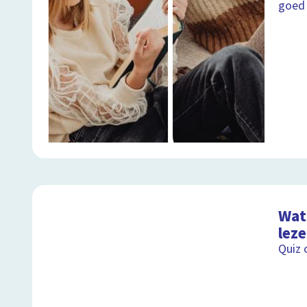
goed
Wat 
lez
Quiz 