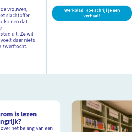
Oude vrouwen,
Werkblad: Hoe schrijf je een
et slachtoffer.
verhaal?
oorkomen dat
e
stad uit. Ze wil
voelt daar niets
e zwerftocht.
rom is lezen
ngrijk?
 over het belang van een