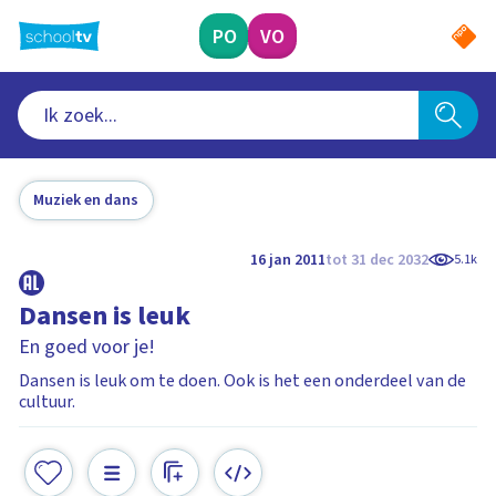
Ga
naar
PO
VO
hoofdinhoud
Muziek en dans
16 jan 2011
tot 31 dec 2032
5.1k
Dansen is leuk
En goed voor je!
Dansen is leuk om te doen. Ook is het een onderdeel van de
cultuur.