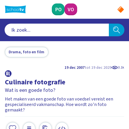
Ga
naar
PO
VO
hoofdinhoud
Drama, foto en film
19 dec 2007
tot 19 dec 2029
3.1k
Culinaire fotografie
Wat is een goede foto?
Het maken van een goede foto van voedsel vereist een
gespecialiseerd vakmanschap. Hoe wordt zo’n foto
gemaakt?