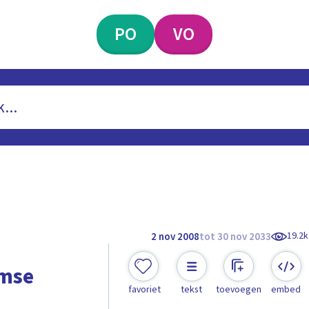
PO
VO
19.2k
2 nov 2008
tot 30 nov 2033
amse
favoriet
tekst
toevoegen
embed