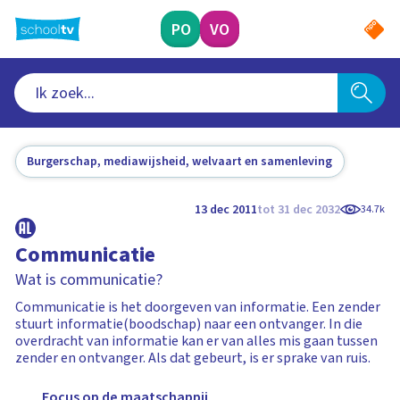
Ga
naar
PO
VO
hoofdinhoud
Burgerschap, mediawijsheid, welvaart en samenleving
13 dec 2011
tot 31 dec 2032
34.7k
Communicatie
Wat is communicatie?
Communicatie is het doorgeven van informatie. Een zender
stuurt informatie(boodschap) naar een ontvanger. In die
overdracht van informatie kan er van alles mis gaan tussen
zender en ontvanger. Als dat gebeurt, is er sprake van ruis.
Focus op de maatschappij