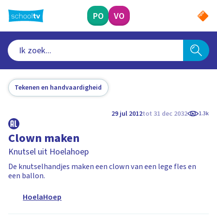
Ga
naar
PO
VO
hoofdinhoud
Tekenen en handvaardigheid
29 jul 2012
tot 31 dec 2032
1.3k
Clown maken
Knutsel uit Hoelahoep
De knutselhandjes maken een clown van een lege fles en
een ballon.
HoelaHoep