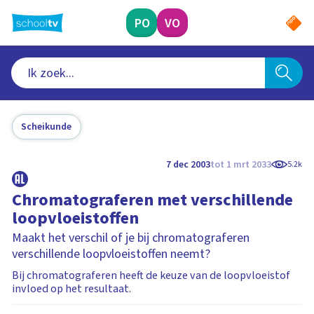
Ga
naar
PO
VO
hoofdinhoud
Scheikunde
7 dec 2003
tot 1 mrt 2033
5.2k
Chromatograferen met verschillende
loopvloeistoffen
Maakt het verschil of je bij chromatograferen
verschillende loopvloeistoffen neemt?
Bij chromatograferen heeft de keuze van de loopvloeistof
invloed op het resultaat.