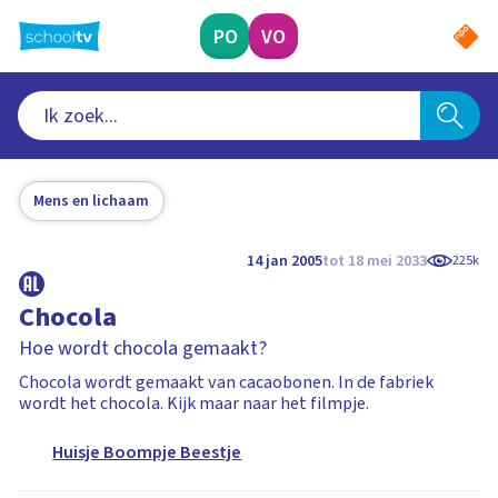
Ga
naar
PO
VO
hoofdinhoud
Mens en lichaam
14 jan 2005
tot 18 mei 2033
225k
Chocola
Hoe wordt chocola gemaakt?
Chocola wordt gemaakt van cacaobonen. In de fabriek
wordt het chocola. Kijk maar naar het filmpje.
Huisje Boompje Beestje