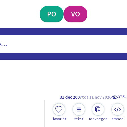
PO
VO
37.5k
31 dec 2007
tot 11 nov 2026
favoriet
tekst
toevoegen
embed