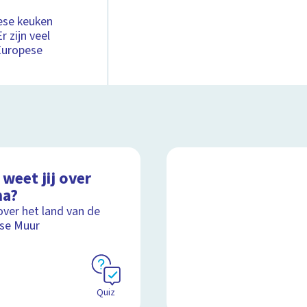
nese keuken
r zijn veel
 Europese
weet jij over
na?
over het land van de
se Muur
Quiz