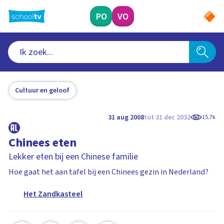
Ga
naar
PO
VO
hoofdinhoud
Cultuur en geloof
31 aug 2008
tot 31 dec 2032
15.7k
Chinees eten
Lekker eten bij een Chinese familie
Hoe gaat het aan tafel bij een Chinees gezin in Nederland?
Het Zandkasteel