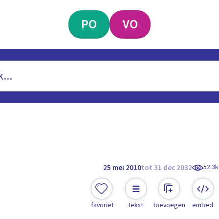
PO
VO
52.3k
25 mei 2010
tot 31 dec 2032
favoriet
tekst
toevoegen
embed