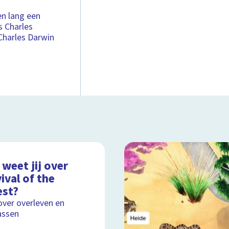
n lang een
s Charles
Charles Darwin
weet jij over
ival of the
est?
over overleven en
assen