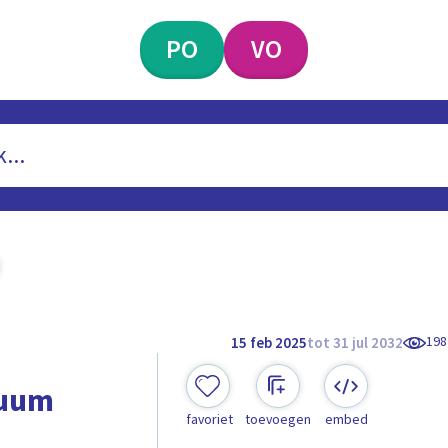
PO
VO
198
15 feb 2025
tot 31 jul 2032
tuum
favoriet
toevoegen
embed