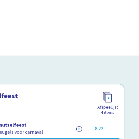
lfeest
Afspeellijst
4
items
Knutselfeest
8:22
eugels voor carnaval