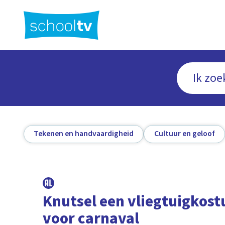
Ga
naar
hoofdinhoud
Tekenen en handvaardigheid
Cultuur en geloof
Knutsel een vliegtuigkos
voor carnaval