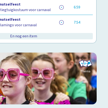
Knutselfeest
6:59
vliegtuigkostuum voor carnaval
Knutselfeest
7:54
flamingo voor carnaval
En nog een item
Thema