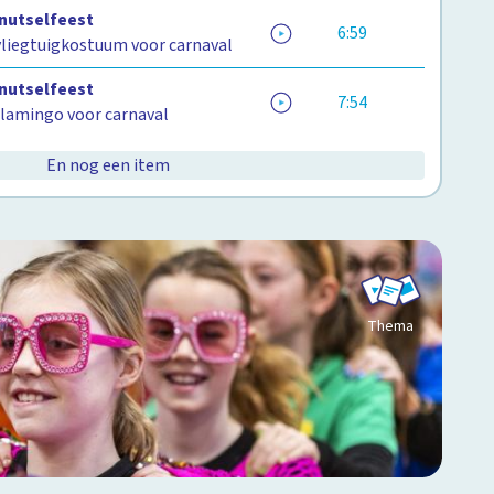
Knutselfeest
6:59
vliegtuigkostuum voor carnaval
Knutselfeest
7:54
flamingo voor carnaval
En nog een item
Thema