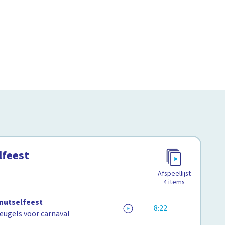
lfeest
Afspeellijst
4
items
Knutselfeest
8:22
eugels voor carnaval