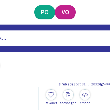
PO
VO
204
8 feb 2025
tot 31 jul 2032
r
favoriet
toevoegen
embed