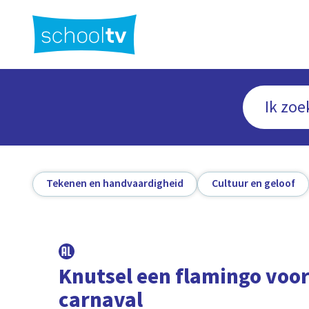
Ga
naar
hoofdinhoud
Tekenen en handvaardigheid
Cultuur en geloof
Knutsel een flamingo voo
carnaval