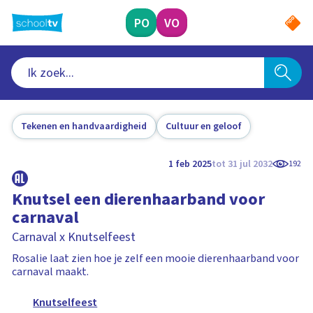
Ga
naar
PO
VO
hoofdinhoud
Tekenen en handvaardigheid
Cultuur en geloof
1 feb 2025
tot 31 jul 2032
192
Knutsel een dierenhaarband voor
carnaval
Carnaval x Knutselfeest
Rosalie laat zien hoe je zelf een mooie dierenhaarband voor
carnaval maakt.
Knutselfeest