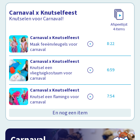
Carnaval x Knutselfeest
Knutselen voor Carnaval!
Afspeellijst
4
items
Carnaval x Knutselfeest
8:22
Maak feeënvleugels voor
carnaval
Carnaval x Knutselfeest
Knutsel een
6:59
vliegtuigkostuum voor
carnaval
Carnaval x Knutselfeest
7:54
Knutsel een flamingo voor
carnaval
En nog een item