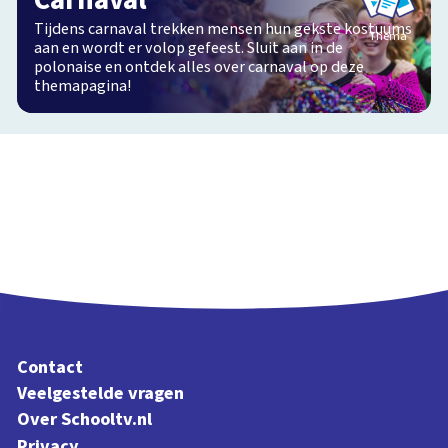
Carnaval
Tijdens carnaval trekken mensen hun gekste kostuums
Thema
aan en wordt er volop gefeest. Sluit aan in de
polonaise en ontdek alles over carnaval op deze
themapagina!
Contact
Veelgestelde vragen
Over Schooltv.nl
Privacy