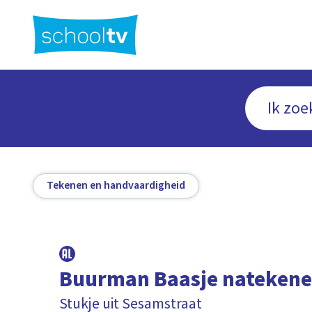
Ga
naar
hoofdinhoud
Tekenen en handvaardigheid
Buurman Baasje nateken
Stukje uit Sesamstraat