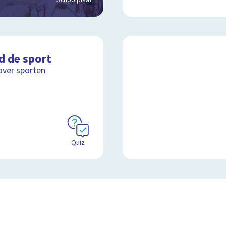
Schoolplaat
d de sport
over sporten
Quiz