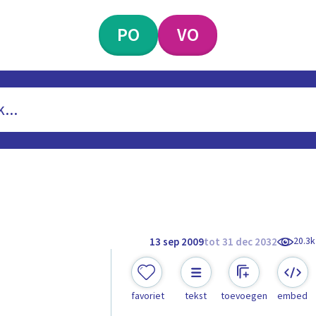
PO
VO
20.3k
13 sep 2009
tot 31 dec 2032
favoriet
tekst
toevoegen
embed