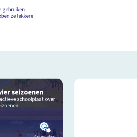
e gebruiken
bben ze lekkere
vier seizoenen
actieve schoolplaat over
eizoenen