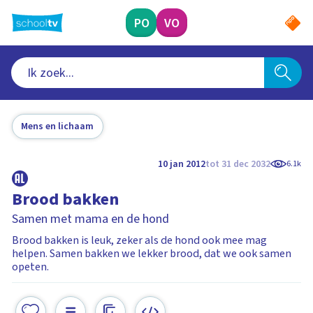
Ga
naar
PO
VO
hoofdinhoud
Mens en lichaam
10 jan 2012
tot 31 dec 2032
6.1k
Brood bakken
Samen met mama en de hond
Brood bakken is leuk, zeker als de hond ook mee mag
helpen. Samen bakken we lekker brood, dat we ook samen
opeten.