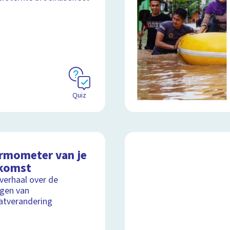
Quiz
rmometer van je
komst
lverhaal over de
gen van
atverandering