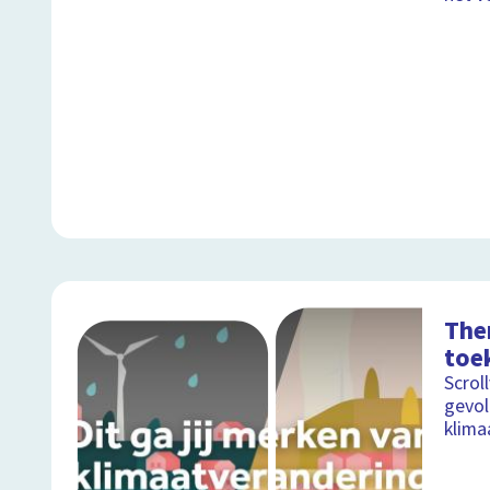
The
toe
Scrol
gevol
klima