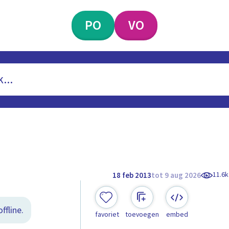
PO
VO
11.6k
18 feb 2013
tot 9 aug 2026
ffline.
favoriet
toevoegen
embed