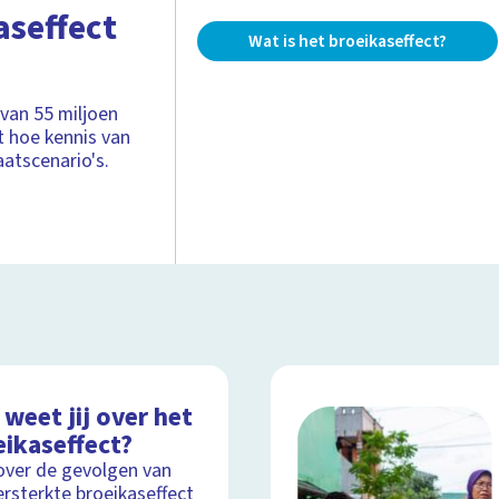
aseffect
Wat is het broeikaseffect?
 van 55 miljoen
t hoe kennis van
aatscenario's.
weet jij over het
eikaseffect?
over de gevolgen van
ersterkte broeikaseffect