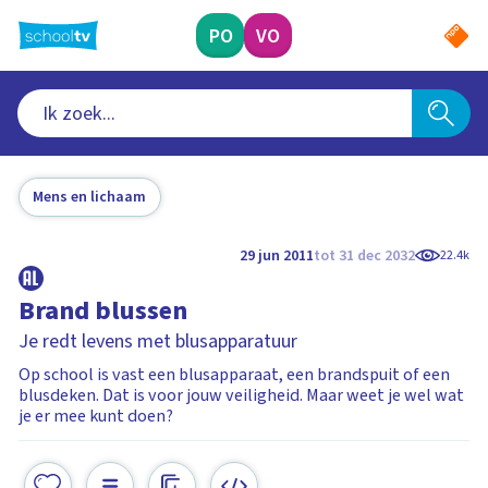
Ga
naar
PO
VO
hoofdinhoud
Mens en lichaam
29 jun 2011
tot 31 dec 2032
22.4k
Brand blussen
Je redt levens met blusapparatuur
Op school is vast een blusapparaat, een brandspuit of een
blusdeken. Dat is voor jouw veiligheid. Maar weet je wel wat
je er mee kunt doen?