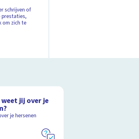
r schrijven of
 prestaties,
k om zich te
weet jij over je
in?
over je hersenen