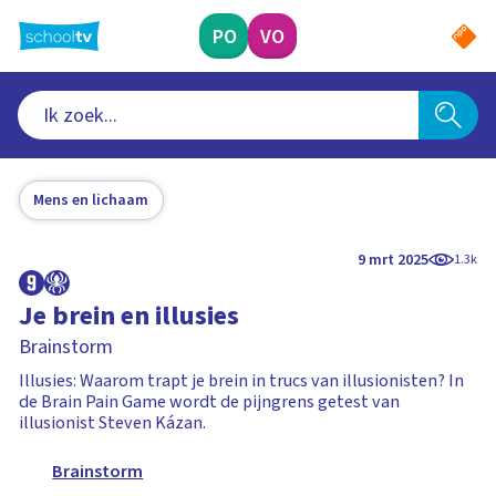
Ga
naar
PO
VO
hoofdinhoud
Mens en lichaam
9 mrt 2025
1.3k
Je brein en illusies
Brainstorm
Illusies: Waarom trapt je brein in trucs van illusionisten? In
de Brain Pain Game wordt de pijngrens getest van
illusionist Steven Kázan.
Brainstorm