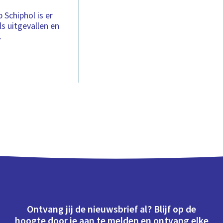
 Schiphol is er
ls uitgevallen en
.
Ontvang jij de nieuwsbrief al? Blijf op de
hoogte door je aan te melden en ontvang elke