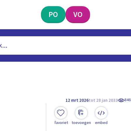
PO
VO
846
12 mrt 2026
tot 28 jan 2033
favoriet
toevoegen
embed