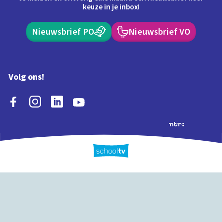
keuze in je inbox!
Nieuwsbrief PO
Nieuwsbrief VO
Volg ons!
Extra's
Schooltv biedt meer
Quiz
Schoolplaat
Tijd
dan video's! Ontdek
onze extra inhoud: