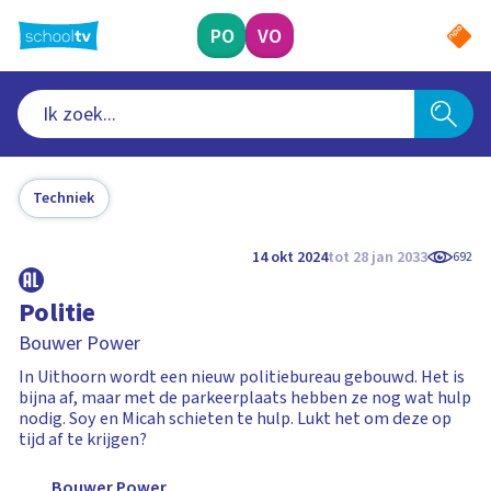
Ga
naar
PO
VO
hoofdinhoud
Techniek
14 okt 2024
tot 28 jan 2033
692
Politie
Bouwer Power
In Uithoorn wordt een nieuw politiebureau gebouwd. Het is
bijna af, maar met de parkeerplaats hebben ze nog wat hulp
nodig. Soy en Micah schieten te hulp. Lukt het om deze op
tijd af te krijgen?
Bouwer Power