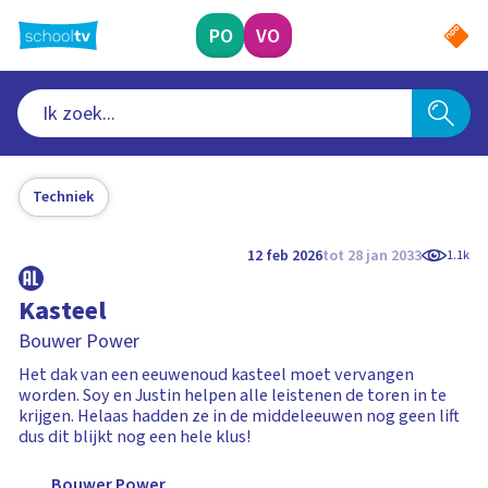
Ga
naar
PO
VO
hoofdinhoud
Techniek
12 feb 2026
tot 28 jan 2033
1.1k
Kasteel
Bouwer Power
Het dak van een eeuwenoud kasteel moet vervangen
worden. Soy en Justin helpen alle leistenen de toren in te
krijgen. Helaas hadden ze in de middeleeuwen nog geen lift
dus dit blijkt nog een hele klus!
Bouwer Power