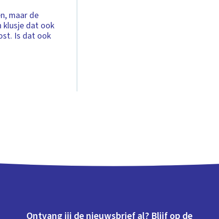
n, maar de
n klusje dat ook
t. Is dat ook
Ontvang jij de nieuwsbrief al? Blijf op de