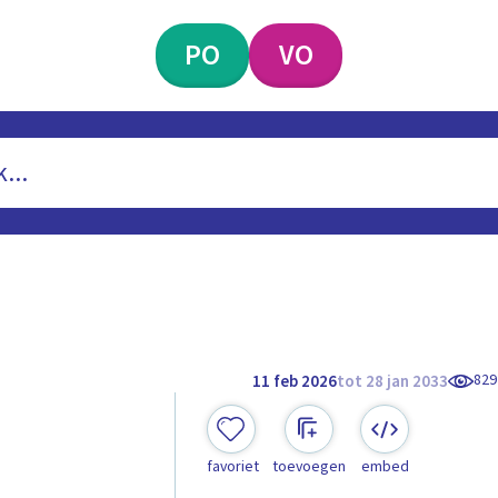
PO
VO
829
11 feb 2026
tot 28 jan 2033
favoriet
toevoegen
embed