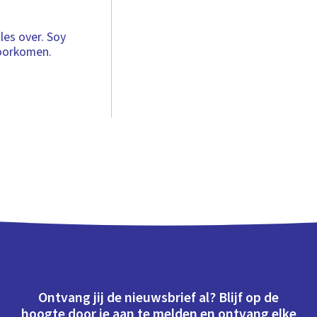
les over. Soy
voorkomen.
Ontvang jij de nieuwsbrief al? Blijf op de
hoogte door je aan te melden en ontvang elke