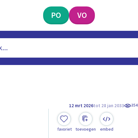
PO
VO
354
12 mrt 2026
tot 28 jan 2033
favoriet
toevoegen
embed