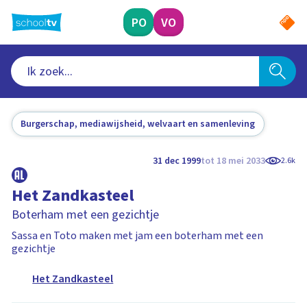
Ga
naar
PO
VO
hoofdinhoud
Burgerschap, mediawijsheid, welvaart en samenleving
31 dec 1999
tot 18 mei 2033
2.6k
Het Zandkasteel
Boterham met een gezichtje
Sassa en Toto maken met jam een boterham met een
gezichtje
Het Zandkasteel