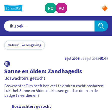
Ga
naar
PO
VO
hoofdinhoud
Natuurlijke omgeving
6 jul 2026
tot 6 jul 2033
58
Sanne en Aiden: Zandhagedis
Boswachters gezocht
Boswachter Tim heeft het veel te druk en zoekt bosbazen!
Lukt het Sanne en Aiden de klussen goed te doen en de
badge te verdienen?
Boswachters gezocht