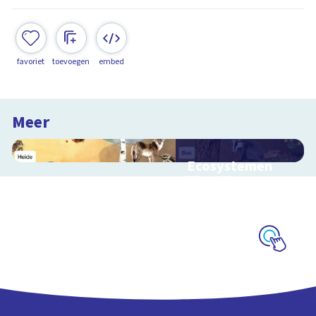
favoriet
toevoegen
embed
Meer
Ecosystemen
Interactieve
schoolplaat over de
Veluwe
Schoolplaat