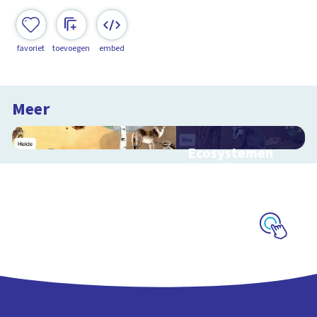
favoriet
toevoegen
embed
Meer
Ecosystemen
Interactieve
schoolplaat over de
Veluwe
Schoolplaat