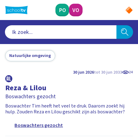
Ga
naar
PO
VO
hoofdinhoud
Natuurlijke omgeving
30 jun 2026
tot 30 jun 2033
24
Reza & Lilou
Boswachters gezocht
Boswachter Tim heeft het veel te druk. Daarom zoekt hij
hulp. Zouden Reza en Lilou geschikt zijn als boswachter?
Boswachters gezocht