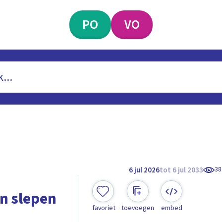
PO
VO
38
6 jul 2026
tot 6 jul 2033
n slepen
favoriet
toevoegen
embed