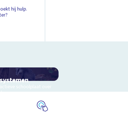
ekt hij hulp.
ter?
osystemen
actieve schoolplaat over
eluwe
Schoolplaat