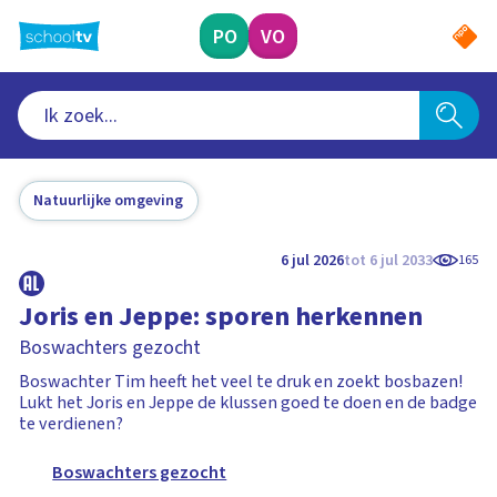
Ga
naar
PO
VO
hoofdinhoud
Natuurlijke omgeving
6 jul 2026
tot 6 jul 2033
165
Joris en Jeppe: sporen herkennen
Boswachters gezocht
Boswachter Tim heeft het veel te druk en zoekt bosbazen!
Lukt het Joris en Jeppe de klussen goed te doen en de badge
te verdienen?
Boswachters gezocht