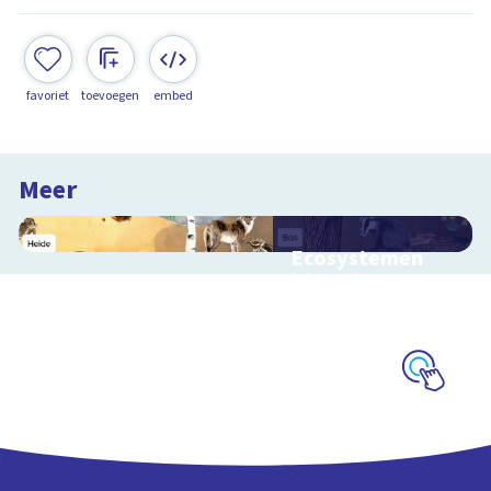
favoriet
toevoegen
embed
Meer
Ecosystemen
Interactieve
schoolplaat over de
Veluwe
Schoolplaat