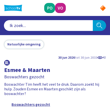
Ga
naar
PO
VO
hoofdinhoud
Natuurlijke omgeving
30 jun 2026
tot 30 jun 2033
42
Esmee & Maarten
Boswachters gezocht
Boswachter Tim heeft het veel te druk. Daarom zoekt hij
hulp. Zouden Esmee en Maarten geschikt zijn als
boswachter?
Boswachters gezocht