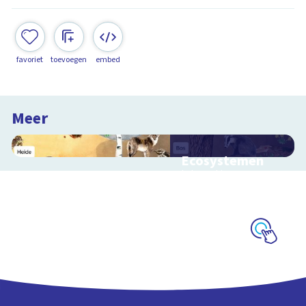
favoriet
toevoegen
embed
Meer
Ecosystemen
Interactieve
schoolplaat over de
Veluwe
Schoolplaat