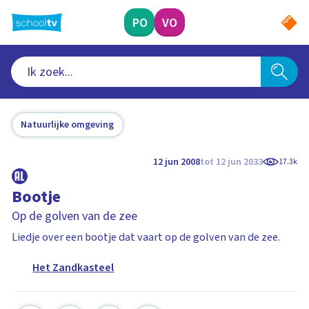
Ga
naar
PO
VO
hoofdinhoud
Natuurlijke omgeving
12 jun 2008
tot 12 jun 2033
17.3k
Bootje
Op de golven van de zee
Liedje over een bootje dat vaart op de golven van de zee.
Het Zandkasteel