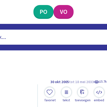
PO
VO
15.7k
30 okt 2005
tot 18 mei 2033
favoriet
tekst
toevoegen
embed