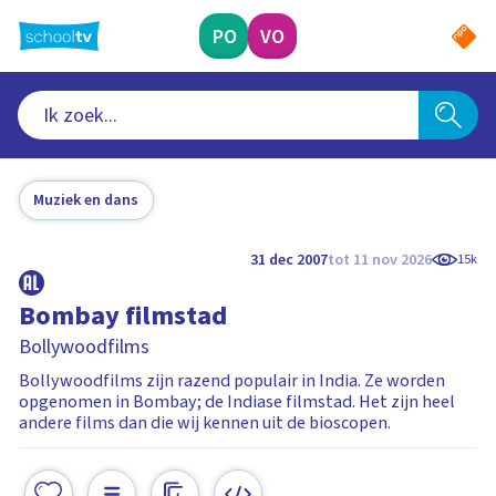
Ga
naar
PO
VO
hoofdinhoud
Muziek en dans
31 dec 2007
tot 11 nov 2026
15k
Bombay filmstad
Bollywoodfilms
Bollywoodfilms zijn razend populair in India. Ze worden
opgenomen in Bombay; de Indiase filmstad. Het zijn heel
andere films dan die wij kennen uit de bioscopen.