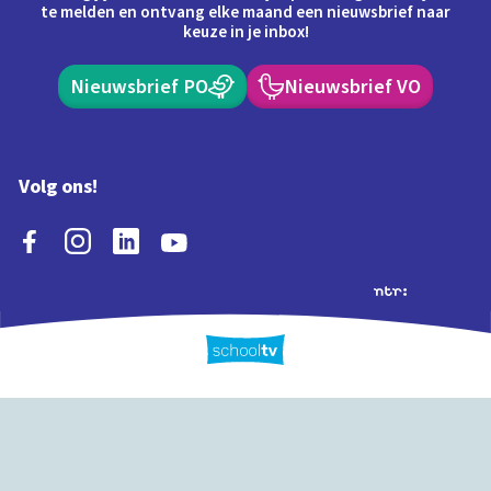
te melden en ontvang elke maand een nieuwsbrief naar
keuze in je inbox!
Nieuwsbrief PO
Nieuwsbrief VO
Volg ons!
Extra's
Schooltv biedt meer
Quiz
Schoolplaat
Tijd
dan video's! Ontdek