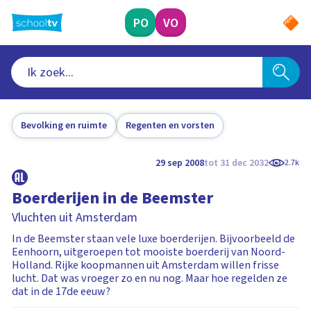
Ga
naar
PO
VO
hoofdinhoud
Bevolking en ruimte
Regenten en vorsten
29 sep 2008
tot 31 dec 2032
2.7k
Boerderijen in de Beemster
Vluchten uit Amsterdam
In de Beemster staan vele luxe boerderijen. Bijvoorbeeld de
Eenhoorn, uitgeroepen tot mooiste boerderij van Noord-
Holland. Rijke koopmannen uit Amsterdam willen frisse
lucht. Dat was vroeger zo en nu nog. Maar hoe regelden ze
dat in de 17de eeuw?