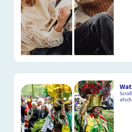
Wat 
Scrol
afsch