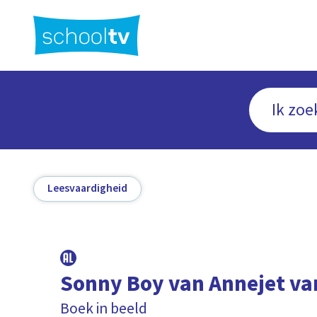
Ga
naar
hoofdinhoud
Leesvaardigheid
Sonny Boy van Annejet van
Boek in beeld