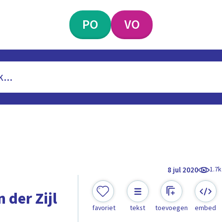
PO
VO
1.7k
8 jul 2020
 der Zijl
favoriet
tekst
toevoegen
embed