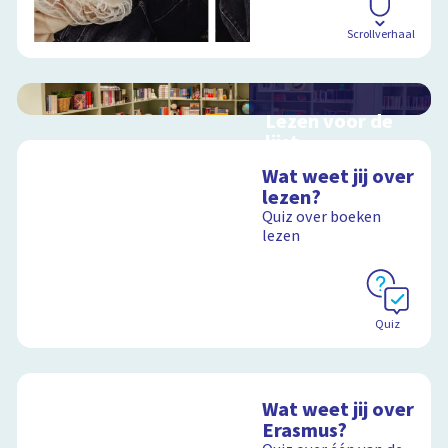
Scrollverhaal
Lezen voor de
lijst
Hulp bij het
Wat weet jij over
uitzoeken van een
lezen?
boek voor de leeslijst
Quiz over boeken
lezen
Schoolplaat
Quiz
Wat weet jij over
Erasmus?