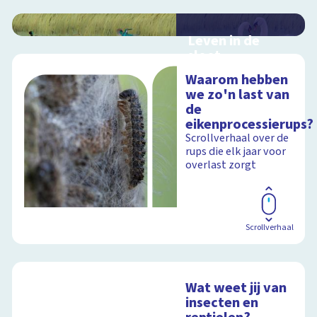
Leven in de
sloot
Interactieve
Waarom hebben
schoolplaat over het
we zo'n last van
slootleven
de
eikenprocessierups?
Scrollverhaal over de
rups die elk jaar voor
Schoolplaat
overlast zorgt
Scrollverhaal
Wat weet jij van
insecten en