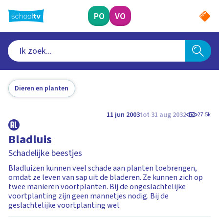
Ga
naar
PO
VO
hoofdinhoud
Dieren en planten
11 jun 2003
tot 31 aug 2032
27.5k
Bladluis
Schadelijke beestjes
Bladluizen kunnen veel schade aan planten toebrengen,
omdat ze leven van sap uit de bladeren. Ze kunnen zich op
twee manieren voortplanten. Bij de ongeslachtelijke
voortplanting zijn geen mannetjes nodig. Bij de
geslachtelijke voortplanting wel.