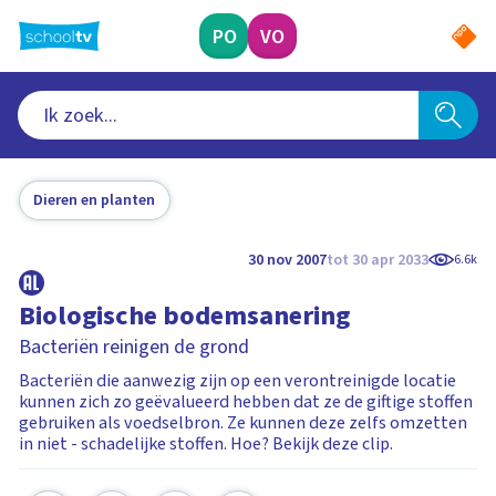
Ga
naar
PO
VO
hoofdinhoud
Dieren en planten
30 nov 2007
tot 30 apr 2033
6.6k
Biologische bodemsanering
Bacteriën reinigen de grond
Bacteriën die aanwezig zijn op een verontreinigde locatie
kunnen zich zo geëvalueerd hebben dat ze de giftige stoffen
gebruiken als voedselbron. Ze kunnen deze zelfs omzetten
in niet - schadelijke stoffen. Hoe? Bekijk deze clip.