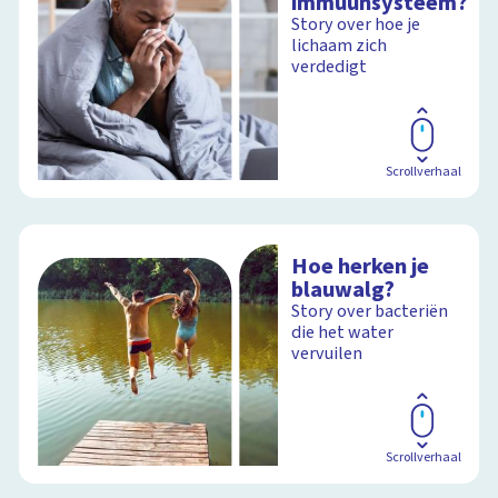
immuunsysteem?
Story over hoe je
lichaam zich
verdedigt
Scrollverhaal
Hoe herken je
blauwalg?
Story over bacteriën
die het water
vervuilen
Scrollverhaal