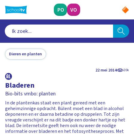
Ga
naar
PO
VO
hoofdinhoud
Dieren en planten
22 mei 2014
20k
Bladeren
Bio-bits vmbo: planten
In de plantenkas staat een plant gereed met een
geheimzinnige opdracht. Bülent moet een blad in alcohol
deponeren en er daarna betadine op druppelen. Tot zijn
vreugde verschijnt er na dit badje een donker hartje op het
blad. De internetsite geeft hem ook nu weer de nodige
informatie over bladeren en het fotosyntheseproces. Met