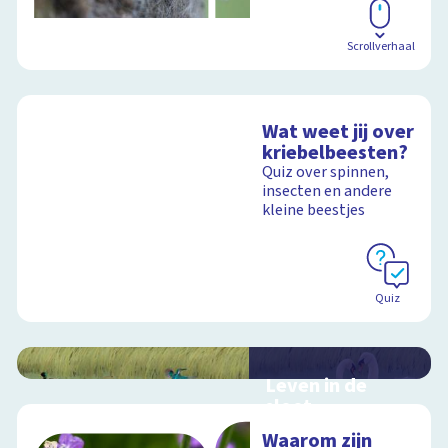
Scrollverhaal
Wat weet jij over
kriebelbeesten?
Quiz over spinnen,
insecten en andere
kleine beestjes
Quiz
Leven in de
sloot
Interactieve
Waarom zijn
schoolplaat over het