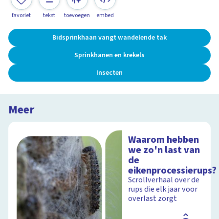
favoriet
tekst
toevoegen
embed
Bidsprinkhaan vangt wandelende tak
Sprinkhanen en krekels
Insecten
Meer
Waarom hebben
we zo'n last van
de
eikenprocessierups?
Scrollverhaal over de
rups die elk jaar voor
overlast zorgt