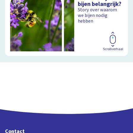
bijen belangrijk?
slootleven
Story over waarom
we bijen nodig
hebben
Schoolplaat
Scrollverhaal
Contact