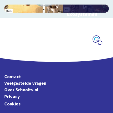
Ecosystemen
Interactieve
schoolplaat over de
Veluwe
Schoolplaat
Contact
Veelgestelde vragen
Over Schooltv.nl
Privacy
Cookies