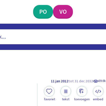
PO
VO
69.6k
11 jan 2012
tot 31 dec 2032
favoriet
tekst
toevoegen
embed