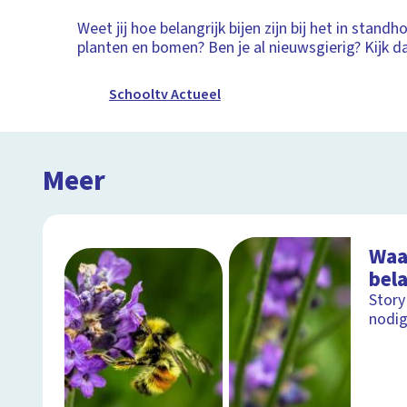
Weet jij hoe belangrijk bijen zijn bij het in stand
planten en bomen? Ben je al nieuwsgierig? Kijk 
Schooltv Actueel
Meer
Waa
bela
Story
nodig