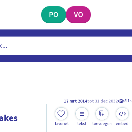
PO
VO
5.1k
17 mrt 2014
tot 31 dec 2032
akes
favoriet
tekst
toevoegen
embed