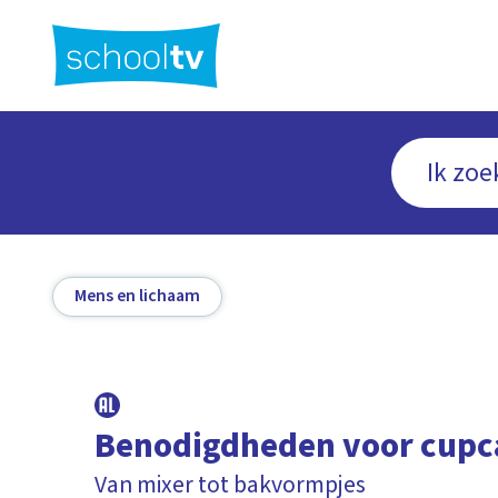
Ga
naar
hoofdinhoud
Mens en lichaam
Benodigdheden voor cupc
Van mixer tot bakvormpjes