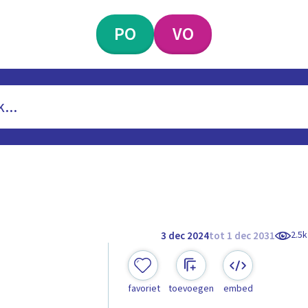
PO
VO
2.5k
3 dec 2024
tot 1 dec 2031
favoriet
toevoegen
embed