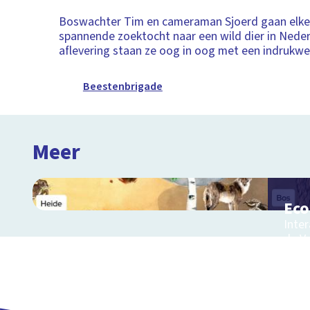
Boswachter Tim en cameraman Sjoerd gaan elk
spannende zoektocht naar een wild dier in Neder
aflevering staan ze oog in oog met een indrukw
Beestenbrigade
Meer
Ec
Inter
de V