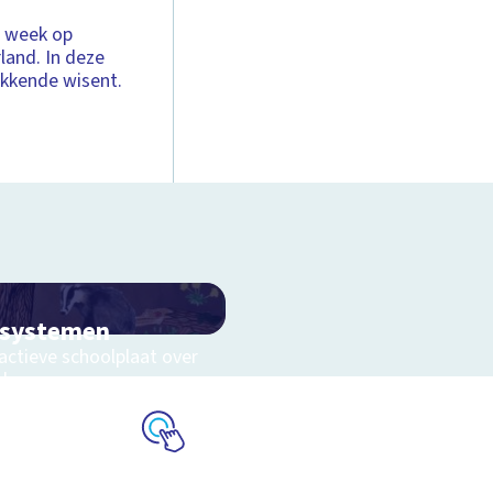
e week op
land. In deze
ekkende wisent.
osystemen
actieve schoolplaat over
eluwe
Schoolplaat