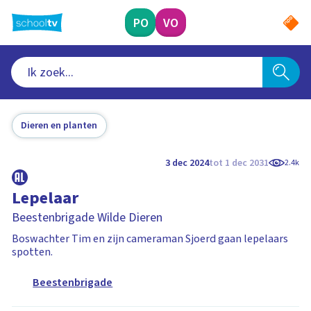
Ga
naar
PO
VO
hoofdinhoud
Dieren en planten
3 dec 2024
tot 1 dec 2031
2.4k
Lepelaar
Beestenbrigade Wilde Dieren
Boswachter Tim en zijn cameraman Sjoerd gaan lepelaars
spotten.
Beestenbrigade