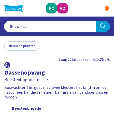
Ga
naar
PO
VO
hoofdinhoud
Dieren en planten
8 aug 2023
tot 27 sep 2030
1.7k
Dassenopvang
Beestenbrigade missie
Boswachter Tim gaat met twee kleuters het land in om de
natuur een handje te helpen. De missie van vandaag: dassen
redden.
Beestenbrigade